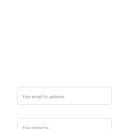
* ਇੱਕ ਚੁਣੌਤੀ ਨੂੰ ਹੇਠਾਂ ਸੁੱਟੋ: ਇੱਕ ਚੁਣੌਤੀ ਸੈੱਟ
ਕਰਕੇ ਪ੍ਰੇਰਿਤ ਕਰੋ।
Publish
Enter your email address*
Phone No.*