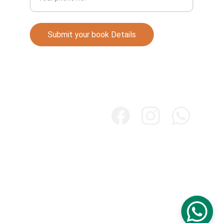
Submit your book Details
Books
Explore our collection of Punjabi literature 
online.
Store
Majhapublication.com
Contact. +91 7087732044
mail@majhapublication.com
MajhaPublication©2025. All rights reserved.